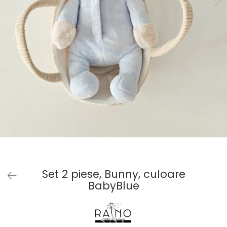
Baieti
Fetite
DE INVELIT/PERNE
FETITE
Bluze
Palton/Cape
Rochii Bumbac
Rochii Festive
Salopeta
Sport
INCALTAMINTE
Jucarii
Set 2 piese, Bunny, culoare
BabyBlue