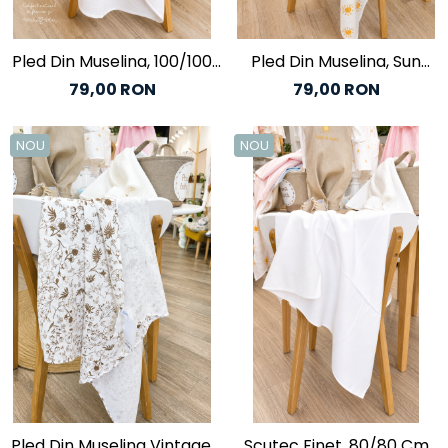
Pled Din Muselina, 100/100
Pled Din Muselina, Sun
Cm
100/100cm
79,00 RON
79,00 RON
NOU
NOU
Pled Din Muselina Vintage,
Scutec Finet, 80/80 Cm