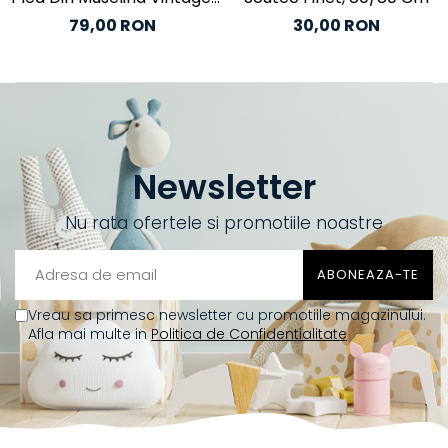
100/100 Cm
79,00 RON
30,00 RON
Newsletter
Nu rata ofertele si promotiile noastre
Vreau sa primesc newsletter cu promotiile magazinului.
Afla mai multe in
Politica de Confidentialitate