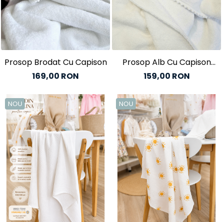
Baieti
Fetite
DE INVELIT/PERNE
FETITE
Prosop Brodat Cu Capison
Prosop Alb Cu Capison
Bluze
Nume
169,00 RON
159,00 RON
Palton/Cape
Rochii Bumbac
Rochii Festive
NOU
NOU
Salopeta
Sport
INCALTAMINTE
Jucarii