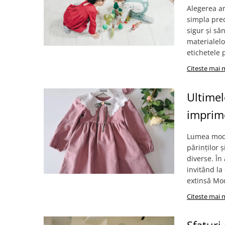
Alegerea ar
simpla preo
sigur și să
materialelo
etichetele 
Citeste mai 
Ultimel
imprime
Lumea modei
părinților 
diverse. În
invitând la
extinsă Mod
Citeste mai 