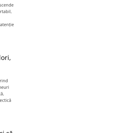
anscende
tabil,
 atenție
ori,
erind
meuri
tă,
ectică