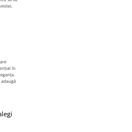
miliei.
care
ențial în
leganța.
să adaugă
alegi