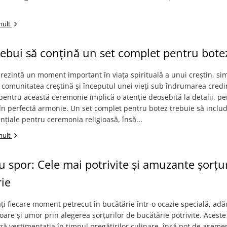
mult
rebui să conțină un set complet pentru bote
rezintă un moment important în viața spirituală a unui creștin, si
 comunitatea creștină și începutul unei vieți sub îndrumarea credi
pentru această ceremonie implică o atenție deosebită la detalii, pe
e în perfectă armonie. Un set complet pentru botez trebuie să inclu
ențiale pentru ceremonia religioasă, însă...
mult
cu spor: Cele mai potrivite și amuzante șorțu
ie
i fiecare moment petrecut în bucătărie într-o ocazie specială, ad
oare și umor prin alegerea șorțurilor de bucătărie potrivite. Aceste
ză vestimentația în timpul pregătirilor culinare, însă pot de aseme