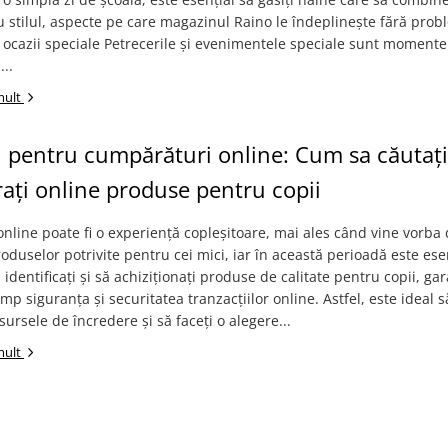
u stilul, aspecte pe care magazinul Raino le îndeplinește fără prob
i ocazii speciale Petrecerile și evenimentele speciale sunt momente
...
mult
 pentru cumpărături online: Cum sa căutați 
ți online produse pentru copii
nline poate fi o experiență copleșitoare, mai ales când vine vorba
oduselor potrivite pentru cei mici, iar în această perioadă este ese
ă identificați și să achiziționați produse de calitate pentru copii, g
imp siguranța și securitatea tranzacțiilor online. Astfel, este ideal s
 sursele de încredere și să faceți o alegere...
mult