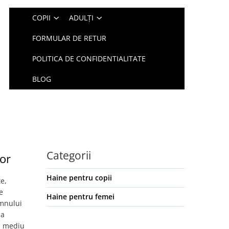
COPII
ADULȚI
FORMULAR DE RETUR
POLITICA DE CONFIDENTIALITATE
BLOG
Categorii
lor
Haine pentru copii
e,
e
Haine pentru femei
omnului
 a
ui mediu