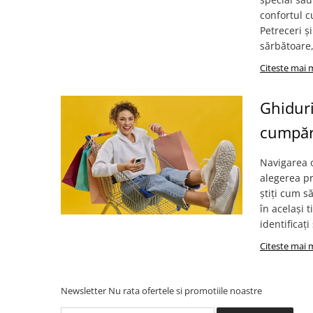
confortul c
Petreceri ș
sărbătoare,
Citeste mai 
Ghiduri
cumpăra
Navigarea o
alegerea pr
știți cum s
în același t
identificați
Citeste mai 
Newsletter
Nu rata ofertele si promotiile noastre