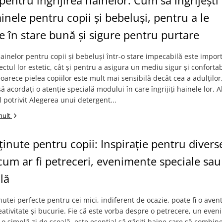
 pentru îngrijirea hainelor: Cum să îngrijești 
ainele pentru copii și bebeluși, pentru a le
 în stare bună și sigure pentru purtare
ainelor pentru copii și bebeluși într-o stare impecabilă este impor
ctul lor estetic, cât și pentru a asigura un mediu sigur și conforta
eoarece pielea copiilor este mult mai sensibilă decât cea a adulților
ă acordați o atenție specială modului în care îngrijiți hainele lor. A
 potrivit Alegerea unui detergent...
mult
 ținute pentru copii: Inspirație pentru divers
 cum ar fi petreceri, evenimente speciale sau 
lă
nutei perfecte pentru cei mici, indiferent de ocazie, poate fi o aven
eativitate și bucurie. Fie că este vorba despre o petrecere, un eve
 o simplă zi de școală, este esențial să găsiți haine care să combin