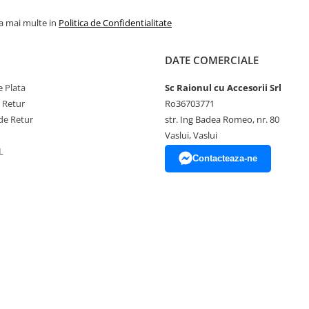
la mai multe in
Politica de Confidentialitate
DATE COMERCIALE
 Plata
Sc Raionul cu Accesorii Srl
e Retur
Ro36703771
de Retur
str. Ing Badea Romeo, nr. 80
Vaslui, Vaslui
L
Contacteaza-ne