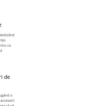
z
mbolizând
nței.
ntru ca
dă
ri de
ăugând o
 accesorii
nea să vă