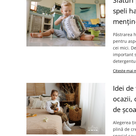
Sfaturi
speli h
menține
Păstrarea h
pentru aspe
cei mici. D
important s
detergentul
Citeste mai 
Idei de
ocazii,
de școa
Alegerea ți
plină de cr
special sau