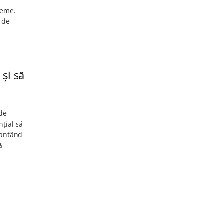
leme.
 de
și să
 de
nțial să
arantând
ă