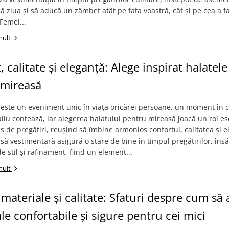
ă ziua și să aducă un zâmbet atât pe fața voastră, cât și pe cea a fa
"Femei...
mult
, calitate și eleganță: Alege inspirat halatele
 mireasă
 este un eveniment unic în viața oricărei persoane, un moment în 
aliu contează, iar alegerea halatului pentru mireasă joacă un rol es
s de pregătiri, reușind să îmbine armonios confortul, calitatea și e
să vestimentară asigură o stare de bine în timpul pregătirilor, în
e stil și rafinament, fiind un element...
mult
materiale și calitate: Sfaturi despre cum să 
le confortabile și sigure pentru cei mici