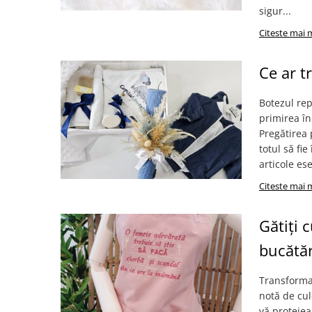
Baieti
sigur...
Fetite
Citeste mai 
DE INVELIT/PERNE
FETITE
Ce ar t
Bluze
Botezul rep
Palton/Cape
primirea în
Rochii Bumbac
Pregătirea 
Rochii Festive
totul să fi
Salopeta
articole es
Sport
Citeste mai 
INCALTAMINTE
Jucarii
Gătiți 
bucătăr
Transformaț
notă de cul
vă protejea