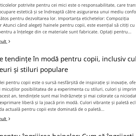
ticolelor potrivite pentru cei mici este o responsabilitate, care tr
cupare estetică și se îndreaptă către asigurarea unui mediu confor
nătos pentru dezvoltarea lor. Importanța etichetelor: Compoziția
r Atunci când alegeți hainele pentru copii, este esențial să citiți cu
pentru a înțelege din ce materiale sunt fabricate. Optați pentru...
mult
e tendințe în modă pentru copii, inclusiv cul
uri și stiluri populare
 pentru copii este o sursă nesfârșită de inspirație și inovație, of
și micuților posibilitatea de a experimenta cu stiluri, culori și impri
 acest an, tendințele sunt mai îndrăznețe și mai colorate ca nicioda
 exprimare liberă și la joacă prin modă. Culori vibrante și paletă ecl
a actuală pentru copii este dominată de o paletă...
mult