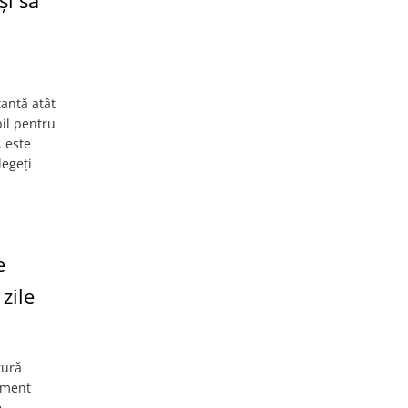
și să
tantă atât
bil pentru
, este
legeți
e
zile
tură
niment
e