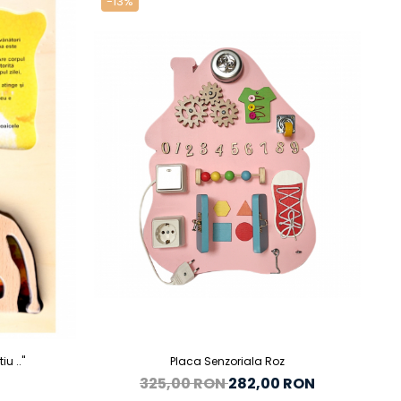
-13%
-
N
u .."
Placa Senzoriala Roz
325,00 RON
282,00 RON