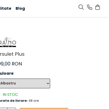
litate
Blog
rsulet Plus
99,00 RON
uloare
:
IN STOC
urata de livrare:
48 ore