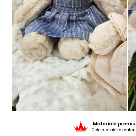
Baieti
Fetite
DE INVELIT/PERNE
FETITE
Bluze
Palton/Cape
Rochii Bumbac
Rochii Festive
Salopeta
Sport
INCALTAMINTE
Jucarii
Materiale premi
Cele mai alese materi