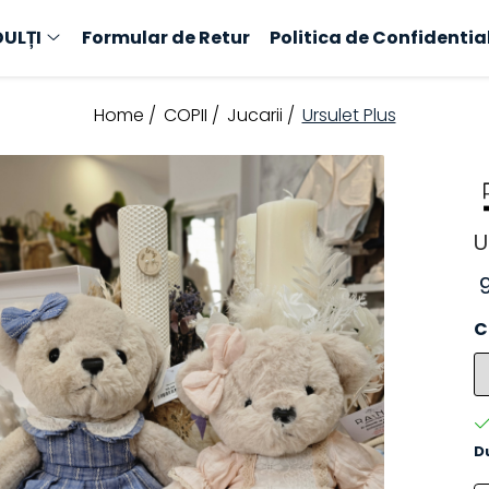
ULȚI
Formular de Retur
Politica de Confidentia
Home /
COPII /
Jucarii /
Ursulet Plus
U
C
D