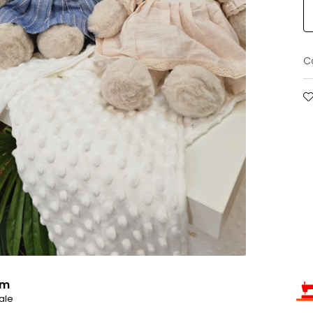
C
um
ale