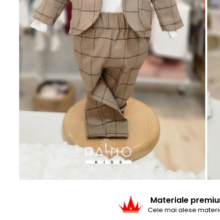
Baieti
Fetite
DE INVELIT/PERNE
FETITE
Bluze
Palton/Cape
Rochii Bumbac
Rochii Festive
Salopeta
Sport
INCALTAMINTE
Jucarii
Materiale premi
Cele mai alese materi