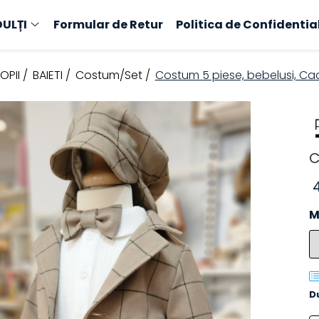
ULȚI
Formular de Retur
Politica de Confidentia
OPII /
BAIETI /
Costum/Set /
Costum 5 piese, bebelusi, Cadr
C
M
D