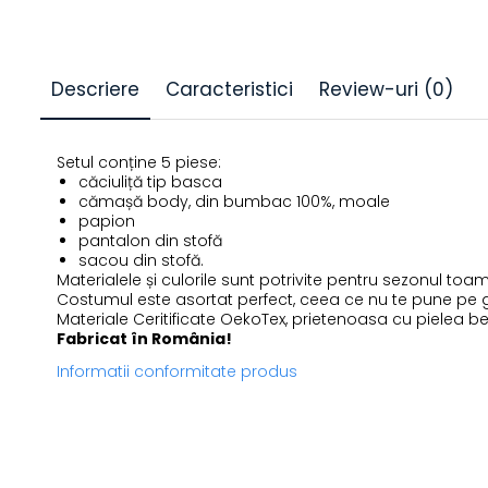
Descriere
Caracteristici
Review-uri
(0)
Setul conține 5 piese:
căciuliță tip basca
cămașă body, din bumbac 100%, moale
papion
pantalon din stofă
sacou din stofă.
Materialele și culorile sunt potrivite pentru sezonul to
Costumul este asortat perfect, ceea ce nu te pune pe gâ
Materiale Ceritificate OekoTex, prietenoasa cu pielea be
Fabricat în România!
Informatii conformitate produs