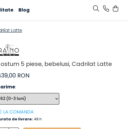
litate
Blog
ilat Latte
ostum 5 piese, bebelusi, Cadrilat Latte
439,00 RON
arime
:
LA COMANDA
urata de livrare:
48 h