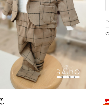
C
um
ale