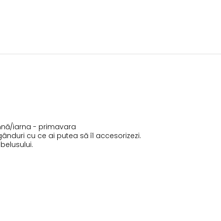
amnă/iarna - primavara
nduri cu ce ai putea să îl accesorizezi.
belusului.