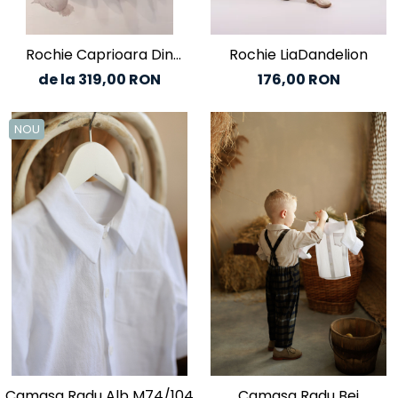
Rochie Caprioara Din
Rochie LiaDandelion
Catifea Soft, Verde Safir
de la 319,00 RON
176,00 RON
NOU
Camasa Radu Alb M74/104
Camasa Radu Bej