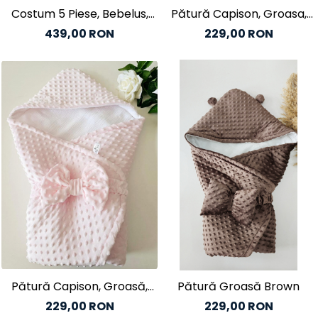
Costum 5 Piese, Bebelus,
Pătură Capison, Groasa,
Verde Mint
Culoare Ivory
439,00 RON
229,00 RON
Pătură Capison, Groasă,
Pătură Groasă Brown
Culoare Roz
229,00 RON
229,00 RON