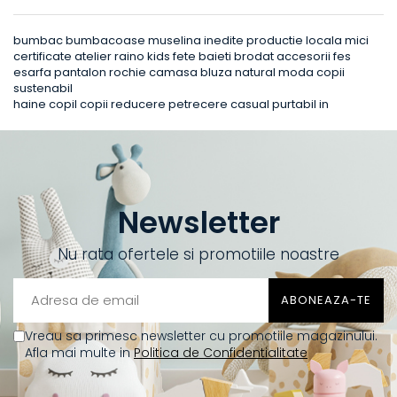
bumbac bumbacoase muselina inedite productie locala mici
certificate atelier raino kids fete baieti brodat accesorii fes
esarfa pantalon rochie camasa bluza natural moda copii
sustenabil
haine copil copii reducere petrecere casual purtabil in
Newsletter
Nu rata ofertele si promotiile noastre
Vreau sa primesc newsletter cu promotiile magazinului.
Afla mai multe in
Politica de Confidentialitate