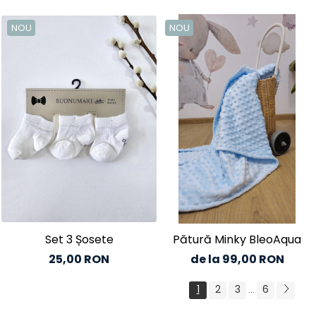
NOU
NOU
Set 3 Șosete
Pătură Minky BleoAqua
25,00 RON
de la 99,00 RON
1
2
3
6
...