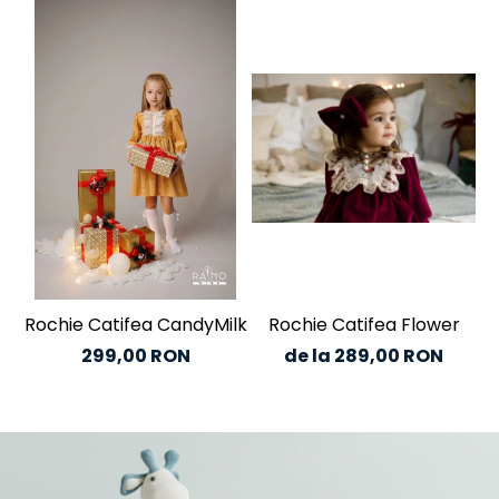
Rochie Catifea CandyMilk
Rochie Catifea Flower
C
299,00 RON
de la 289,00 RON