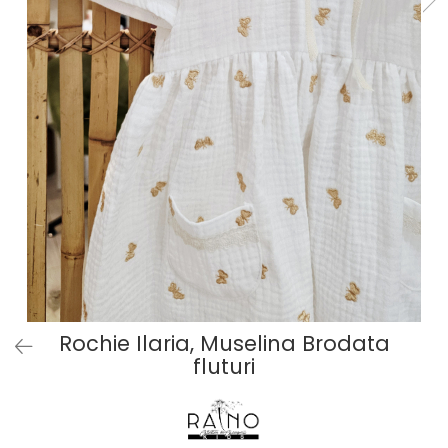
Baieti
Fetite
DE INVELIT/PERNE
FETITE
Bluze
Palton/Cape
Rochii Bumbac
Rochii Festive
Salopeta
Sport
INCALTAMINTE
Jucarii
Rochie Ilaria, Muselina Brodata
fluturi