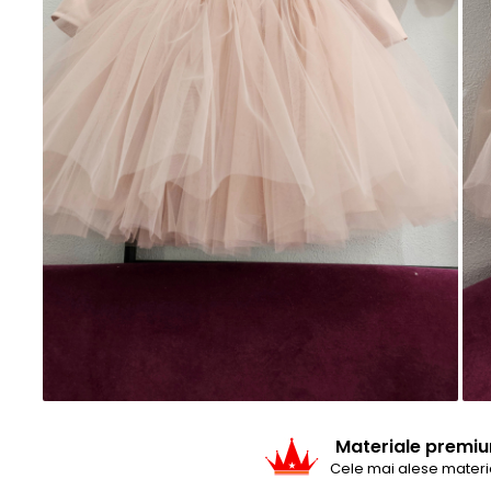
Baieti
Fetite
DE INVELIT/PERNE
FETITE
Bluze
Palton/Cape
Rochii Bumbac
Rochii Festive
Salopeta
Sport
INCALTAMINTE
Jucarii
Materiale premi
Cele mai alese materi