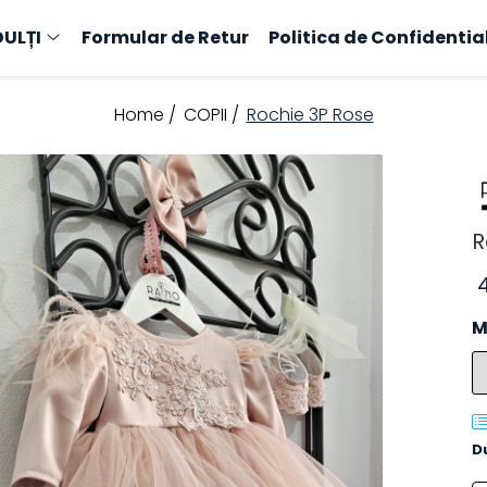
ULȚI
Formular de Retur
Politica de Confidentia
Home /
COPII /
Rochie 3P Rose
R
M
D