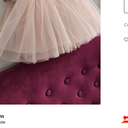
C
um
ale