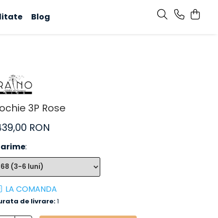
litate
Blog
ochie 3P Rose
439,00 RON
arime
:
LA COMANDA
urata de livrare:
1