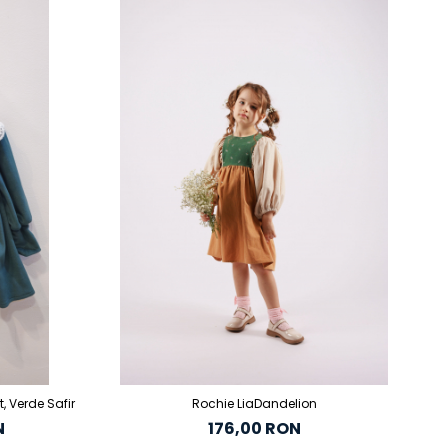
N
, Verde Safir
Rochie LiaDandelion
N
176,00 RON