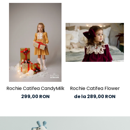
Rochie Catifea CandyMilk
Rochie Catifea Flower
C
299,00 RON
de la 289,00 RON