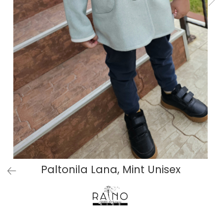
Baieti
Fetite
DE INVELIT/PERNE
FETITE
Bluze
Palton/Cape
Rochii Bumbac
Rochii Festive
Salopeta
Sport
INCALTAMINTE
Jucarii
Paltonila Lana, Mint Unisex