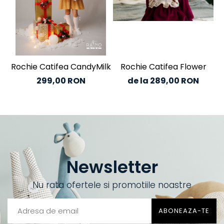
Rochie Catifea CandyMilk
Rochie Catifea Flower
C
299,00 RON
de la 289,00 RON
Newsletter
Nu rata ofertele si promotiile noastre