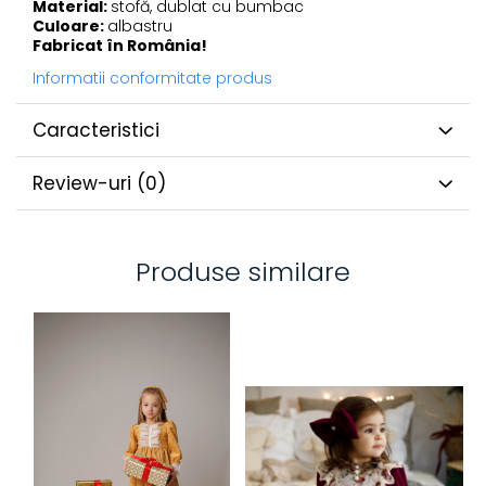
Material:
stofă, dublat cu bumbac
Culoare:
albastru
Fabricat în România!
Informatii conformitate produs
Caracteristici
Review-uri
(0)
Produse similare