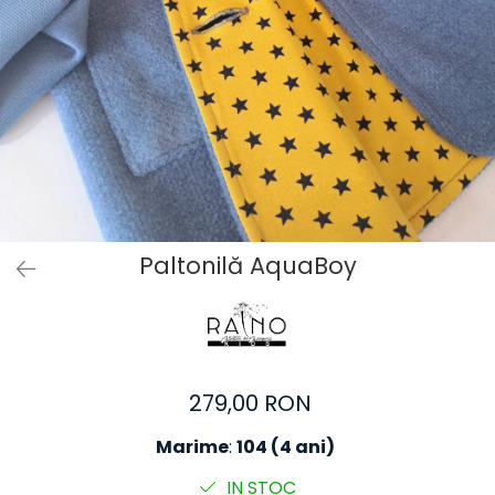
Baieti
Fetite
DE INVELIT/PERNE
FETITE
Bluze
Palton/Cape
Rochii Bumbac
Rochii Festive
Salopeta
Paltonilă AquaBoy
Sport
INCALTAMINTE
Jucarii
279,00 RON
Marime
:
104 (4 ani)
IN STOC