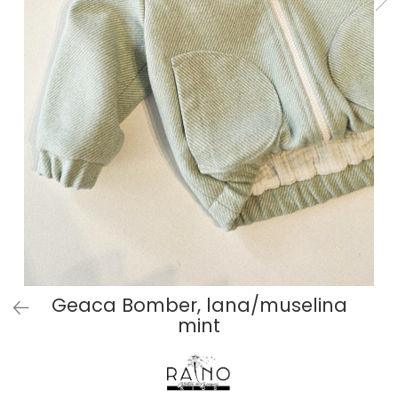
Baieti
Fetite
DE INVELIT/PERNE
FETITE
Bluze
Palton/Cape
Rochii Bumbac
Rochii Festive
Salopeta
Sport
INCALTAMINTE
Jucarii
Geaca Bomber, lana/muselina
mint