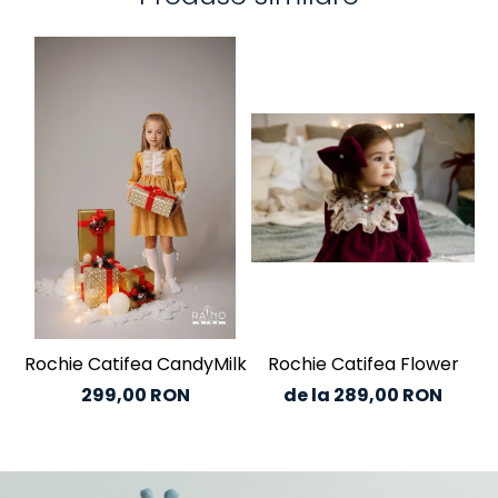
Rochie Catifea CandyMilk
Rochie Catifea Flower
C
299,00 RON
de la 289,00 RON