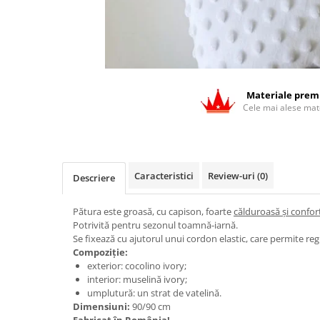
Materiale pre
Cele mai alese mat
Caracteristici
Review-uri
(0)
Descriere
Pătura este groasă, cu capison, foarte
călduroasă și confort
Potrivită pentru sezonul toamnă-iarnă.
Se fixează cu ajutorul unui cordon elastic, care permite regl
Compoziție:
exterior: cocolino ivory;
interior: muselină ivory;
umplutură: un strat de vatelină.
Dimensiuni:
90/90 cm