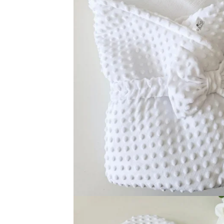
Baieti
Fetite
DE INVELIT/PERNE
FETITE
Bluze
Palton/Cape
Rochii Bumbac
Rochii Festive
Salopeta
Sport
INCALTAMINTE
Jucarii