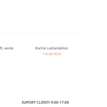
ft, verde
Rochie LiaDandelion
Cam
NOU
176,00 RON
SUPORT CLIENTI
9:00-17:00