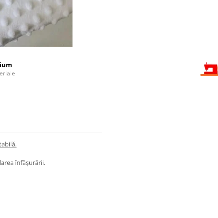
mium
eriale
abilă.
area înfășurării.