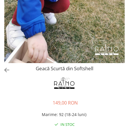
Baieti
Fetite
DE INVELIT/PERNE
FETITE
Bluze
Palton/Cape
Rochii Bumbac
Rochii Festive
Salopeta
Geacă Scurtă din Softshell
Sport
INCALTAMINTE
Jucarii
149,00 RON
Marime
:
92 (18-24 luni)
IN STOC