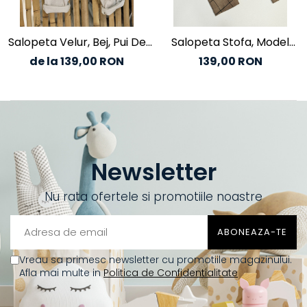
Salopeta Velur, Bej, Pui De
Salopeta Stofa, Model
Soare
Cadrilat
de la 139,00 RON
139,00 RON
Newsletter
Nu rata ofertele si promotiile noastre
Vreau sa primesc newsletter cu promotiile magazinului.
Afla mai multe in
Politica de Confidentialitate