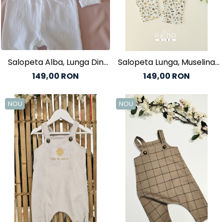
Baieti
Fetite
DE INVELIT/PERNE
FETITE
Salopeta Alba, Lunga Din
Salopeta Lunga, Muselina
Bluze
Muselina
Animal Print
149,00 RON
149,00 RON
Palton/Cape
Rochii Bumbac
Rochii Festive
NOU
NOU
Salopeta
Sport
INCALTAMINTE
Jucarii